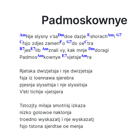
Padmoskownye v
Am
Dm
E
Am
G7
Nje slysny v’sa
doe dazje
shorach
i
C
F
G7
C
fsjo zdjes zamerl
o
do oe
tra
B7
E7
Am
Dm
jes
lib
znali vy, kak mnje
doragi
Am
E7
Am
Padmos
kownye
vjetsje
ra
Rjetska dwizjetsja i nje dwizjetsja
fsja iz loennawa sjerebra
pjesnja slyssitsja i nje slyssitsja
V’eti tichije vjetsjera
Tstozjty milaja smotrisj izkaza
nizko golowoe naklonja
troedno wyskazatj i nje wyskazatj
fsjo tstona sjerdtse oe menja